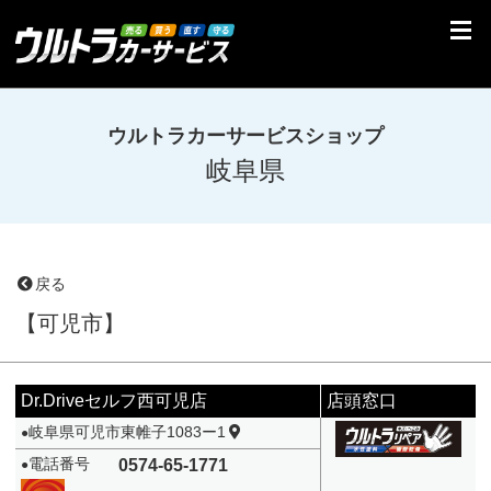
ウルトラカーサービスショップ
岐阜県
戻る
【可児市】
Dr.Driveセルフ西可児店
店頭窓口
岐阜県可児市東帷子1083ー1
●
電話番号
0574-65-1771
●